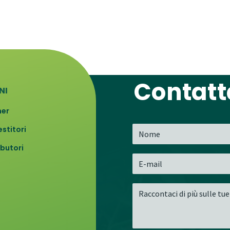
Contatt
NI
ner
estitori
ibutori