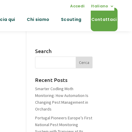
Accedi
Italiano
cia qui
Chi siamo
Scouting
Contattaci
Search
Recent Posts
Smarter Codling Moth
Monitoring: How Automation Is
Changing Pest Management in
Orchards
Portugal Pioneers Europe’s First
National Pest Monitoring
System with Trapview at Its