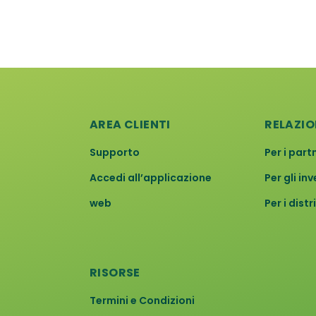
AREA CLIENTI
RELAZIO
Supporto
Per i part
Accedi all’applicazione
Per gli inv
web
Per i distr
RISORSE
Termini e Condizioni