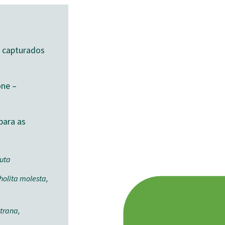
o capturados
ne –
para as
luta
holita molesta,
otrana,