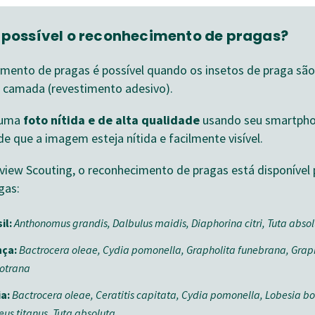
possível o reconhecimento de pragas?
mento de pragas é possível quando os insetos de praga sã
 camada (revestimento adesivo).
 uma
foto nítida e de alta qualidade
usando seu smartpho
de que a imagem esteja nítida e facilmente visível.
iew Scouting, o reconhecimento de pragas está disponível 
gas:
il:
Anthonomus grandis, Dalbulus maidis, Diaphorina citri, Tuta abso
nça:
Bactrocera oleae, Cydia pomonella, Grapholita funebrana, Grap
botrana
ia:
Bactrocera oleae, Ceratitis capitata, Cydia pomonella, Lobesia b
us titanus, Tuta absoluta