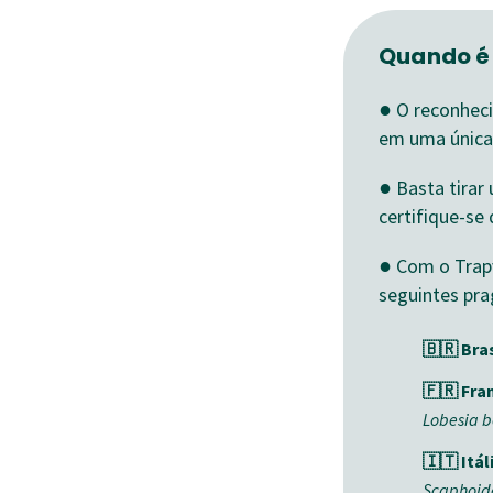
Quando é 
●
O reconheci
em uma única
●
Basta tirar
certifique-se 
●
Com o Trapv
seguintes pra
🇧🇷 Bras
🇫🇷 Fra
Lobesia 
🇮🇹 Itál
Scaphoide