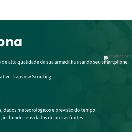
ona
 e de alta qualidade da sua armadilha usando seu smartphone.
ativo Trapview Scouting.
ê
s, dados meteorológicos e previsão do tempo
 incluindo seus dados de outras fontes